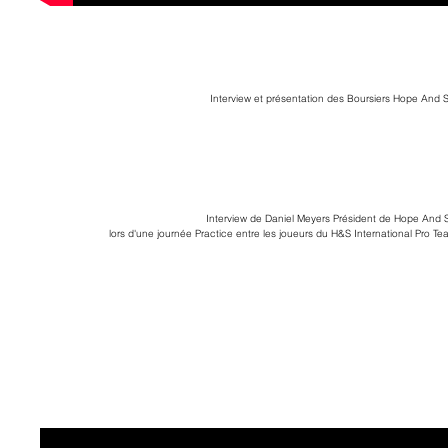
Interview et présentation des Boursiers Hope And Sp
Interview de Daniel Meyers Président de Hope And Sp
lors d'une journée Practice entre les joueurs du H&S International Pro Te