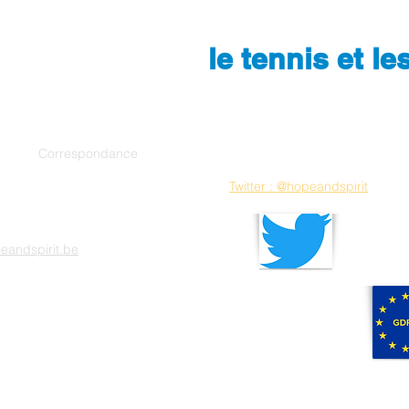
le tennis et l
orrespondance
34
Twitter : @hopeandspirit
lles
que
peandspirit.be