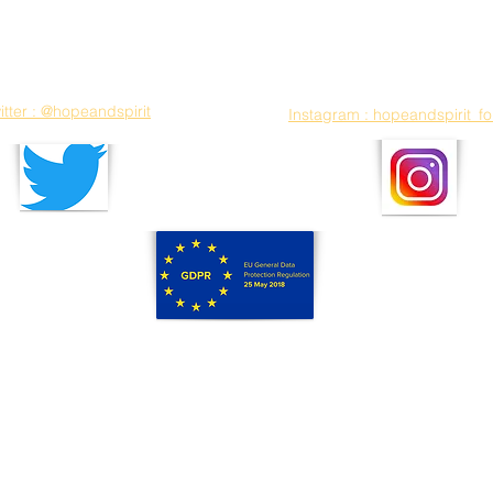
itter : @hopeandspirit
Instagram : hopeandspirit_f