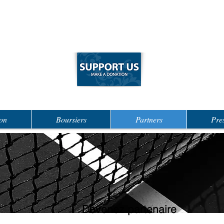
on
Boursiers
Partners
Pre
Devenez partenaire