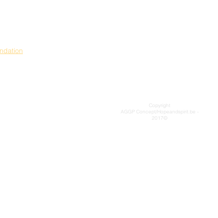
ondation
Copyright
AGGP Concept/Hopeandspirit.be -
2017©